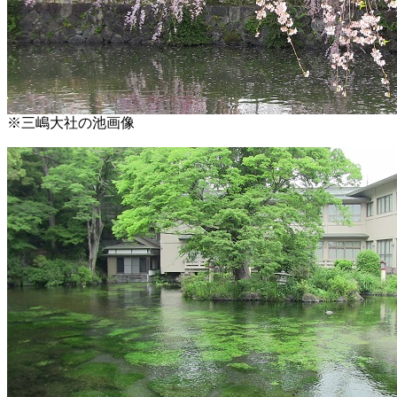
※三嶋大社の池画像