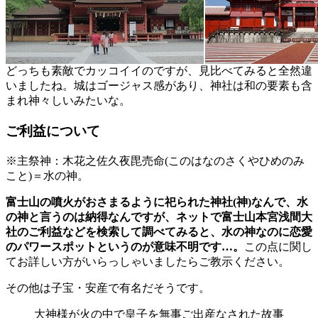
どっちも素敵でカッコイイのですが、見比べてみると全然違
いましたね。城はゴージャス感があり、神社は和の要素も含
まれ神々しいみたいな。
ご利益について
※主祭神：木花之佐久夜毘売命(このはなのさくやひめのみ
こと)＝水の神。
富士山の噴火がおさまるように祀られた神社(神)なんで、水
の神と言うのは納得なんですが、ネットで富士山本宮浅間大
社のご利益などを検索して調べてみると、水の神なのに恋愛
のパワースポットというのが意味不明です…。
この点に関し
てお詳しい方がいらっしゃいましたらご教示ください。
その他は子宝・安産で有名だそうです。
大神様が火の中で皇子を無事ご出産なされた故事