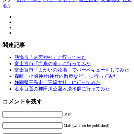
名所
関連記事
熱海市「来宮神社」に行ってみた
富士宮市「白糸の滝」に行ってみた
富士宮市「まかいの牧場」でバーベキューをしてみた
森町「小國神社(神社内散策など)」に行ってみた
静岡県三島市「三嶋大社」に行ってみた
名水百選の柿田川公園＆湧水群に行ってみた
コメントを残す
名前
Mail (will not be published)