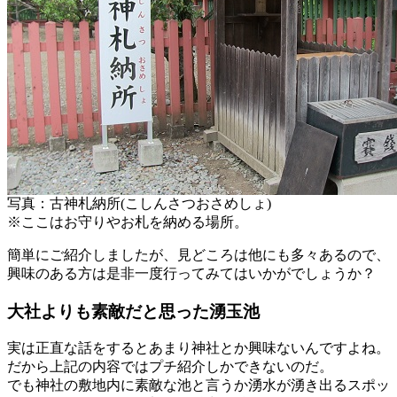
写真：古神札納所(こしんさつおさめしょ)
※ここはお守りやお札を納める場所。
簡単にご紹介しましたが、見どころは他にも多々あるので、
興味のある方は是非一度行ってみてはいかがでしょうか？
大社よりも素敵だと思った湧玉池
実は正直な話をするとあまり神社とか興味ないんですよね。
だから上記の内容ではプチ紹介しかできないのだ。
でも神社の敷地内に素敵な池と言うか湧水が湧き出るスポッ