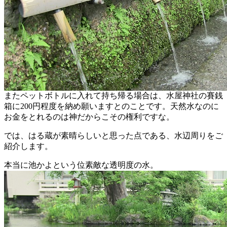
またペットボトルに入れて持ち帰る場合は、水屋神社の賽銭
箱に200円程度を納め願いますとのことです。天然水なのに
お金をとれるのは神だからこその権利ですな。
では、はる蔵が素晴らしいと思った点である、水辺周りをご
紹介します。
本当に池かよという位素敵な透明度の水。