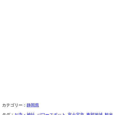
カテゴリー：
静岡県
タグ：
お寺・神社
,
パワースポット
,
富士宮市
,
東部地域
,
観光