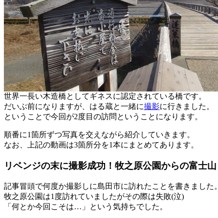
世界一長い木造橋としてギネスに認定されている橋です。
だいぶ前になりますが、はる蔵と一緒に
撮影
に行きました。
ということで今回が2度目の訪問ということになります。
順番に1箇所ずつ写真を交えながら紹介していきます。
なお、上記の動画は3箇所分を1本にまとめてあります。
リベンジの末に撮影成功！牧之原公園からの富士山
記事冒頭で何度か撮影しに島田市に訪れたことを書きました
牧之原公園は1度訪れていましたがその際は失敗(泣)
「何とか今回こそは…」という気持ちでした。