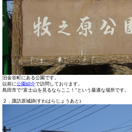
旧金谷町にある公園です。
以前に
公園紹介
で訪問しております。
島田市で“富士山を見るならここ！”という最適な場所です。
２．諏訪原城跡(すわはらじょうあと)