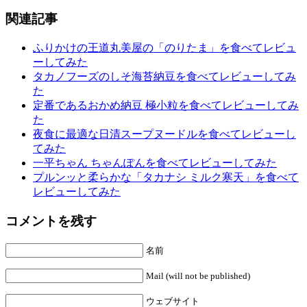
関連記事
ふりかけの王道丸美屋の「のりたま」を食べてレビュ
ーしてみた
タカノフーズのしそ海苔納豆を食べてレビューしてみ
た
定番であるおかめ納豆 極小粒を食べてレビューしてみ
た
夜食に最適な日清スープヌードルを食べてレビューし
てみた
一平ちゃん ちゃんぽんを食べてレビューしてみた
プルンッと柔らかな「タカナシ ミルク寒天」を食べて
レビューしてみた
コメントを残す
名前
Mail (will not be published)
ウェブサイト