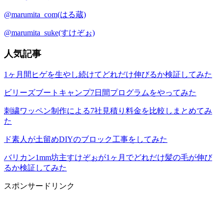
@marumita_com(はる蔵)
@marumita_suke(すけぞぉ)
人気記事
1ヶ月間ヒゲを生やし続けてどれだけ伸びるか検証してみた
ビリーズブートキャンプ7日間プログラムをやってみた
刺繍ワッペン制作による7社見積り料金を比較しまとめてみ
た
ド素人が土留めDIYのブロック工事をしてみた
バリカン1mm坊主すけぞぉが1ヶ月でどれだけ髪の毛が伸び
るか検証してみた
スポンサードリンク