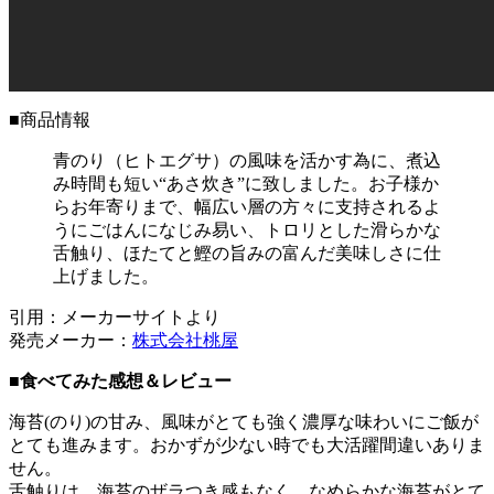
■商品情報
青のり（ヒトエグサ）の風味を活かす為に、煮込
み時間も短い“あさ炊き”に致しました。お子様か
らお年寄りまで、幅広い層の方々に支持されるよ
うにごはんになじみ易い、トロリとした滑らかな
舌触り、ほたてと鰹の旨みの富んだ美味しさに仕
上げました。
引用：メーカーサイトより
発売メーカー：
株式会社桃屋
■
食べてみた感想＆レビュー
海苔(のり)の甘み、風味がとても強く濃厚な味わいにご飯が
とても進みます。おかずが少ない時でも大活躍間違いありま
せん。
舌触りは、海苔のザラつき感もなく、なめらかな海苔がとて