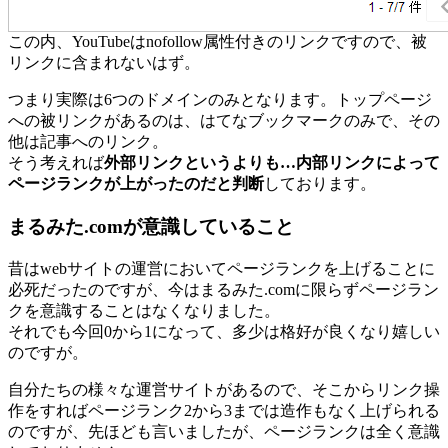
この内、YouTubeはnofollow属性付きのリンクですので、被
リンクに含まれないはず。
つまり実際は6つのドメインのみとなります。トップページ
への被リンクがあるのは、はてなブックマークのみで、その
他は記事へのリンク。
そう考えれば
外部リンクというよりも…内部リンクによって
ページランクが上がったのだと判断
しております。
まるみた.comが意識していること
昔はwebサイトの運営においてページランクを上げることに
必死だったのですが、今はまるみた.comに限らずページラン
クを意識することはなくなりました。
それでも今回0から1になって、多少は格好が良くなり嬉しい
のですが。
自分たちの様々な運営サイトがあるので、そこからリンク操
作をすればページランク2から3までは造作もなく上げられる
のですが、先ほども言いましたが、ページランクは全く意識