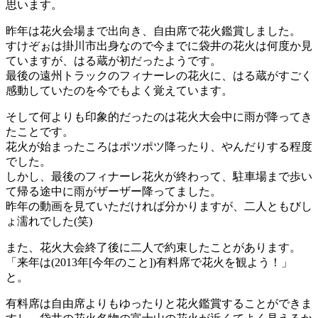
思います。
昨年は花火会場まで出向き、自由席で花火鑑賞しました。
すけぞぉは掛川市出身なので今までに袋井の花火は何度か見
ていますが、はる蔵が初だったようです。
最後の遠州トラックのフィナーレの花火に、はる蔵がすごく
感動していたのを今でもよく覚えています。
そして何よりも印象的だったのは花火大会中に雨が降ってき
たことです。
花火が始まったころはポツポツ降ったり、やんだりする程度
でした。
しかし、最後のフィナーレ花火が終わって、駐車場まで歩い
て帰る途中に雨がザーザー降ってました。
昨年の動画を見ていただければ分かりますが、二人ともびし
ょ濡れでした(笑)
また、花火大会終了後に二人で約束したことがあります。
「来年は(2013年[今年のこと])有料席で花火を観よう！」
と。
有料席は自由席よりもゆったりと花火鑑賞することができま