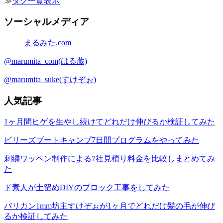
≫
タグ一覧表示
ソーシャルメディア
まるみた.com
@marumita_com(はる蔵)
@marumita_suke(すけぞぉ)
人気記事
1ヶ月間ヒゲを生やし続けてどれだけ伸びるか検証してみた
ビリーズブートキャンプ7日間プログラムをやってみた
刺繍ワッペン制作による7社見積り料金を比較しまとめてみ
た
ド素人が土留めDIYのブロック工事をしてみた
バリカン1mm坊主すけぞぉが1ヶ月でどれだけ髪の毛が伸び
るか検証してみた