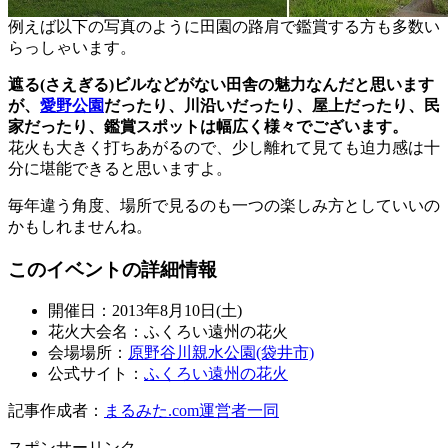
例えば以下の写真のように田園の路肩で鑑賞する方も多数い
らっしゃいます。
遮る(さえぎる)ビルなどがない田舎の魅力なんだと思います
が、
愛野公園
だったり、川沿いだったり、屋上だったり、民
家だったり、鑑賞スポットは幅広く様々でございます。
花火も大きく打ちあがるので、少し離れて見ても迫力感は十
分に堪能できると思いますよ。
毎年違う角度、場所で見るのも一つの楽しみ方としていいの
かもしれませんね。
このイベントの詳細情報
開催日：2013年8月10日(土)
花火大会名：ふくろい遠州の花火
会場場所：
原野谷川親水公園(袋井市)
公式サイト：
ふくろい遠州の花火
記事作成者：
まるみた.com運営者一同
スポンサーリンク